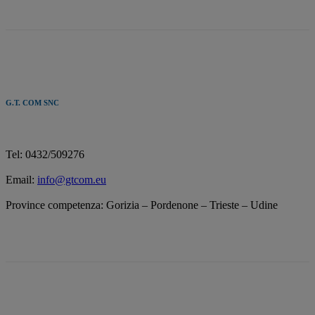
G.T. COM SNC
Tel: 0432/509276
Email:
info@gtcom.eu
Province competenza: Gorizia – Pordenone – Trieste – Udine