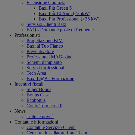
Estensione Garanzia
Baxi Più Green 5
Baxi Più 10 Anni (≤35kW)
Baxi Più Professional (>35 kW)
Servizio Clienti Baxi
FAQ - Domande poste di frequente
Professionisti
Progettazione BIM
Baxi al Tuo Fianco
Preventivatore
Professional MAGazine
Schemi d'impianto
Servizi Professional
Tech Area
Baxi L@B - Formazione
Incentivi fiscali
Super Bonus
Bonus Casa
Ecobonus
Conto Termico 2.0
News
Tutte le novità
Contatti e informazioni
Contatti e Servizio Clienti
Cerca un installatore LunaTeam