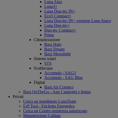
Luna Alux
Luna3+
Luna Duo-tec IN+
Eco5 Compact+
Luna Duo-tec IN+ versione Luna Space
Luna Duo-tec+
Duo-tec Compact+
Prime
Climatizzazione
Baxi Halo
Baxi Dream
Baxi Moonlight
Sistemi solari
STS
Scaldacqua
Accumulo - SAG3
Accumulo - SAG Blue
Digital
Baxi Air Connect
Baxi OnTheGo - App Cataloghi e listino
Privati
Cerca un installatore LunaTeam
ErP Tool - Etichetta Energetica
Cerca un Centro assistenza autorizzato
Manutenzione Caldaia