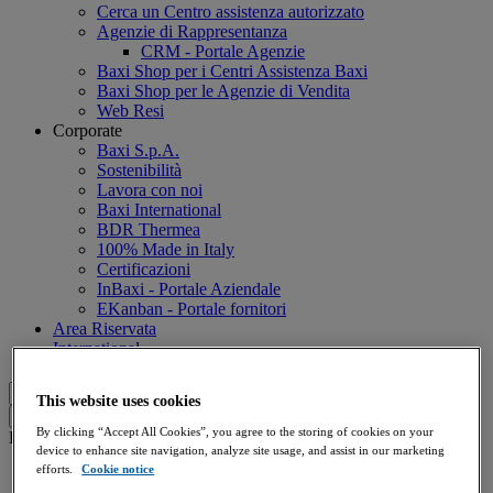
Cerca un Centro assistenza autorizzato
Agenzie di Rappresentanza
CRM - Portale Agenzie
Baxi Shop per i Centri Assistenza Baxi
Baxi Shop per le Agenzie di Vendita
Web Resi
Corporate
Baxi S.p.A.
Sostenibilità
Lavora con noi
Baxi International
BDR Thermea
100% Made in Italy
Certificazioni
InBaxi - Portale Aziendale
EKanban - Portale fornitori
Area Riservata
International
This website uses cookies
By clicking “Accept All Cookies”, you agree to the storing of cookies on your
Login
device to enhance site navigation, analyze site usage, and assist in our marketing
efforts.
Cookie notice
Agenzie di Rappresentanza