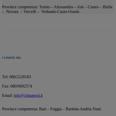
Province competenza: Torino
– Alessandria
– Asti
–
Cuneo
–
Biella
– Novara
– Vercelli –
Verbanio-Cusio-Ossola
CLIMATE SRL
Tel: 080/2228183
Fax: 080/9692574
Email:
info@climatesrl.it
Province competenza: Bari – Foggia – Barletta-Andria-Trani