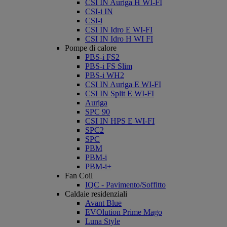
CSI IN Auriga H WI-FI
CSI-i IN
CSI-i
CSI IN Idro E WI-FI
CSI IN Idro H WI FI
Pompe di calore
PBS-i FS2
PBS-i FS Slim
PBS-i WH2
CSI IN Auriga E WI-FI
CSI IN Split E WI-FI
Auriga
SPC 90
CSI IN HPS E WI-FI
SPC2
SPC
PBM
PBM-i
PBM-i+
Fan Coil
IQC - Pavimento/Soffitto
Caldaie residenziali
Avant Blue
EVOlution Prime Mago
Luna Style