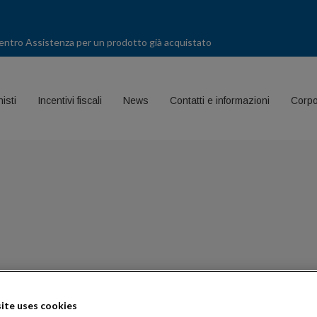
entro Assistenza per un prodotto già acquistato
isti
Incentivi fiscali
News
Contatti e informazioni
Corpo
ite uses cookies