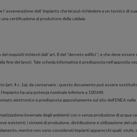
 ‘asseverazione dell ‘impianto che lei può richiedere a un tecnico di sua 
 una certificazione al produttore della caldaia.
dei requisiti richiesti dall ‘art. 8 del “decreto edifici “, e che deve esser
la fine dei lavori. Tale scheda informativa è predisposta nell’apposita sez
anto (art. 4 c. 1a), da conservare ; questo documento può essere sostituito 
 – l’impianto ha una potenza nominale inferiore a 100 kW.
 formato elettronico e predisposta appositamente sul sito dell’ENEA nella 
atizzazione invernale degli ambienti con o senza produzione di acqua calda 
ove esistenti, i sistemi di produzione, distribuzione e utilizzazione del ca
caldamento, mentre non sono considerati impianti apparecchi quali: stufe, ca