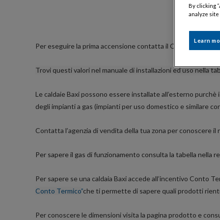
By clicking 
analyze site
Learn mo
Per eseguire la prima accensione contatta il CAT più vicino a t
Trovi questi valori nel manuale di installazioni ed uso nella tab
Le caldaie Baxi possono essere installate all’esterno purchè 
degli impianti a gas (impianti per uso domestico e similare co
Contatta l’agenzia di vendita della tua zona per conoscere il r
Per sapere il gas di funzionamento consulta la tabella nella r
Per sapere se una caldaia Baxi accede all’incentivo Conto Ter
Conto Termico
”
che ti permette di sapere quali prodotti rientr
Per conoscere le dimensioni visita la pagina prodotto e consult