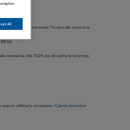
navigation,
ept All
onoscere il Centro Assistenza Tecnico più vicino a te
o (NOx).
alla normativa UNI 7129 che disciplina la sicurezza
o oppure utilizza lo strumento
“
Calcolo incentivo