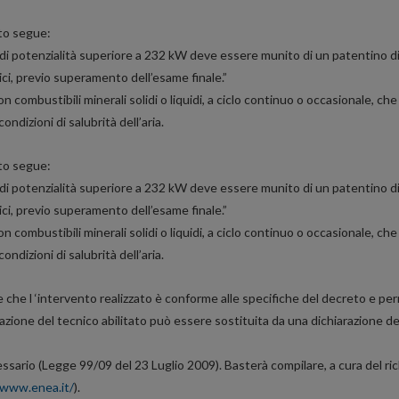
nto segue:
i potenzialità superiore a 232 kW deve essere munito di un patentino di ab
ici, previo superamento dell’esame finale.”
con combustibili minerali solidi o liquidi, a ciclo continuo o occasionale, c
condizioni di salubrità dell’aria.
nto segue:
i potenzialità superiore a 232 kW deve essere munito di un patentino di ab
ici, previo superamento dell’esame finale.”
con combustibili minerali solidi o liquidi, a ciclo continuo o occasionale, c
condizioni di salubrità dell’aria.
he l ‘intervento realizzato è conforme alle specifiche del decreto e per
razione del tecnico abilitato può essere sostituita da una dichiarazione 
ssario (Legge 99/09 del 23 Luglio 2009). Basterà compilare, a cura del ri
/www.enea.it/
).