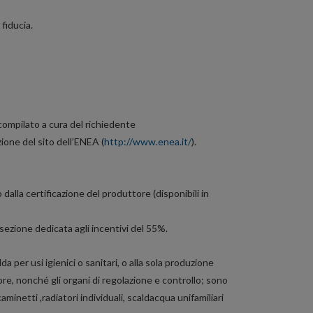
fiducia.
e compilato a cura del richiedente
ione del sito dell’ENEA (
http://www.enea.it/
).
dalla certificazione del produttore (disponibili in
sezione dedicata agli incentivi del 55%.
per usi igienici o sanitari, o alla sola produzione
lore, nonché gli organi di regolazione e controllo; sono
minetti ,radiatori individuali, scaldacqua unifamiliari