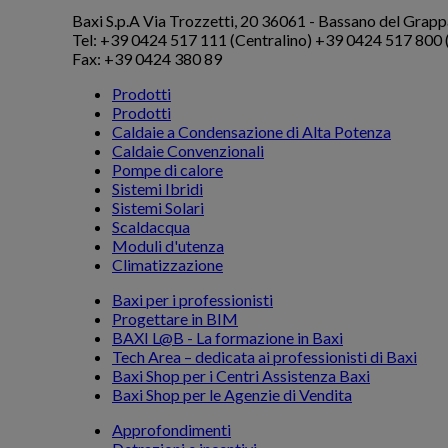
Baxi S.p.A
Via Trozzetti, 20
36061 - Bassano del Grapp
Tel: +39 0424 517 111 (Centralino) +39 0424 517 800 (S
Fax: +39 0424 380 89
Prodotti
Prodotti
Caldaie a Condensazione di Alta Potenza
Caldaie Convenzionali
Pompe di calore
Sistemi Ibridi
Sistemi Solari
Scaldacqua
Moduli d'utenza
Climatizzazione
Baxi per i professionisti
Progettare in BIM
BAXI L@B - La formazione in Baxi
Tech Area – dedicata ai professionisti di Baxi
Baxi Shop per i Centri Assistenza Baxi
Baxi Shop per le Agenzie di Vendita
Approfondimenti