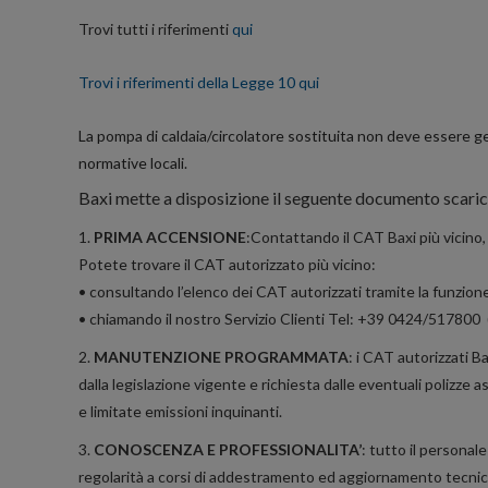
Trovi tutti i riferimenti
qui
Trovi i riferimenti della Legge 10 qui
La pompa di caldaia/circolatore sostituita non deve essere get
normative locali.
Baxi mette a disposizione il seguente documento scari
1.
PRIMA ACCENSIONE
:Contattando il CAT Baxi più vicino, 
Potete trovare il CAT autorizzato più vicino:
• consultando l’elenco dei CAT autorizzati tramite la funzion
• chiamando il nostro Servizio Clienti Tel: +39 0424/517800 (Il
2.
MANUTENZIONE PROGRAMMATA
: i CAT autorizzati B
dalla legislazione vigente e richiesta dalle eventuali polizz
e limitate emissioni inquinanti.
3.
CONOSCENZA E PROFESSIONALITA’
: tutto il personal
regolarità a corsi di addestramento ed aggiornamento tecni