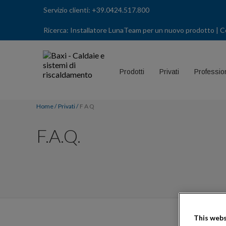
Servizio clienti:
+39.0424.517.800
Ricerca:
Installatore LunaTeam per un nuovo prodotto
| C
Prodotti
Privati
Profession
Home
Privati
F A Q
F.A.Q.
This webs