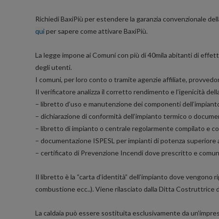
Richiedi BaxiPiù per estendere la garanzia convenzionale dell
qui
per sapere come attivare BaxiPiù.
La legge impone ai Comuni con più di 40mila abitanti di effett
degli utenti.
I comuni, per loro conto o tramite agenzie affiliate, provvedon
Il verificatore analizza il corretto rendimento e l’igenicità 
– libretto d’uso e manutenzione dei componenti dell’impiant
– dichiarazione di conformità dell’impianto termico o docume
– libretto di impianto o centrale regolarmente compilato e com
– documentazione ISPESL per impianti di potenza superiore
– certificato di Prevenzione Incendi dove prescritto e comu
Il libretto è la “carta d’identità” dell’impianto dove vengono ri
combustione ecc..). Viene rilasciato dalla Ditta Costruttrice
La caldaia può essere sostituita esclusivamente da un’impresa