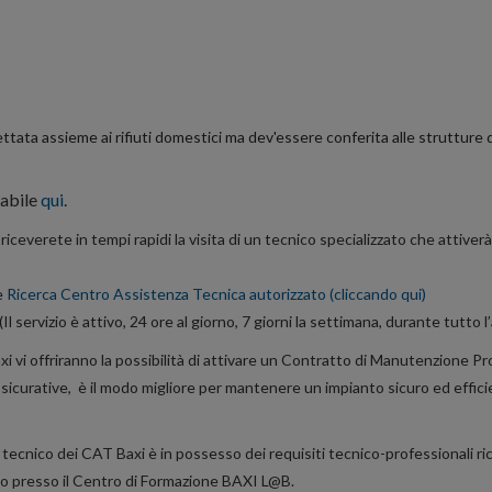
tata assieme ai rifiuti domestici ma dev'essere conferita alle strutture d
cabile
qui
.
riceverete in tempi rapidi la visita di un tecnico specializzato che attiv
e
Ricerca Centro Assistenza Tecnica autorizzato (cliccando qui)
 servizio è attivo, 24 ore al giorno, 7 giorni la settimana, durante tutto 
axi vi offriranno la possibilità di attivare un Contratto di Manutenzione
e assicurative, è il modo migliore per mantenere un impianto sicuro ed ef
e tecnico dei CAT Baxi è in possesso dei requisiti tecnico-professionali ri
co presso il Centro di Formazione BAXI L@B.