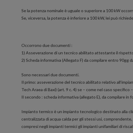
Se la potenza nominale è uguale o superiore a 100 kW occorre l
Se, viceversa, la potenza è inferiore a 100 kW, lei può richiede
Occorrono due documenti :
1) Asseverazione di un tecnico abilitato attestante il rispetto 
2) Scheda informativa (Allegato F) da compilare entro 90gg dal
Sono necessari due documenti.
Il primo: asseverazione del tecnico abilitato relativo all’impi
Tech Araea di Baxi) (art. 9 c. 4) se – come nel caso specifico
Il secondo : scheda informativa (allegato E), da compilare in
Impianto termico è un impianto tecnologico destinato alla clim
centralizzata di acqua calda per gli stessi usi, comprendente, 
compresi negli impianti termici gli impianti unifamiliari di ris