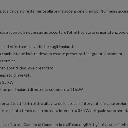
a tua caldaia direttamente alla prima accensione o entro i 18 mesi success
uare i controlli necessari ad accertare l’effettivo stato di manutenzione ed
o ad effettuare le verifiche sugli impianti.
della combustione inoltre devono essere presentati i seguenti documenti:
o termico
nto sostitutivo, ove prescritto
pleto di allegati.
 a 35 kW
nque per impianti di potenza superiore a 116kW
portati tutti i dati relativi alla vita dello stesso (interventi di manutenzi
 dell’impianto termico con potenza inferiore a 35 kW nel quale sono annot
 iscritta alla Camera di Commercio o all’albo degli Artigiani ai sensi de