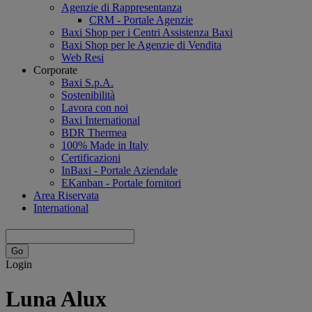
Agenzie di Rappresentanza
CRM - Portale Agenzie
Baxi Shop per i Centri Assistenza Baxi
Baxi Shop per le Agenzie di Vendita
Web Resi
Corporate
Baxi S.p.A.
Sostenibilità
Lavora con noi
Baxi International
BDR Thermea
100% Made in Italy
Certificazioni
InBaxi - Portale Aziendale
EKanban - Portale fornitori
Area Riservata
International
Login
Luna Alux