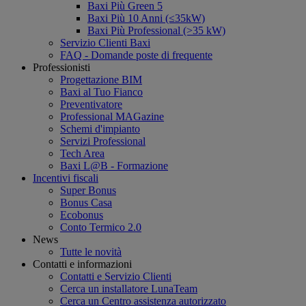
Baxi Più Green 5
Baxi Più 10 Anni (≤35kW)
Baxi Più Professional (>35 kW)
Servizio Clienti Baxi
FAQ - Domande poste di frequente
Professionisti
Progettazione BIM
Baxi al Tuo Fianco
Preventivatore
Professional MAGazine
Schemi d'impianto
Servizi Professional
Tech Area
Baxi L@B - Formazione
Incentivi fiscali
Super Bonus
Bonus Casa
Ecobonus
Conto Termico 2.0
News
Tutte le novità
Contatti e informazioni
Contatti e Servizio Clienti
Cerca un installatore LunaTeam
Cerca un Centro assistenza autorizzato