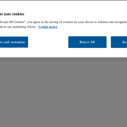
te uses cookies
Accept All Cookies”, you agree to the storing of cookies on your device to enhance site navigation
ist in our marketing efforts.
Cookie notice
re and customize
Reject All
Acc