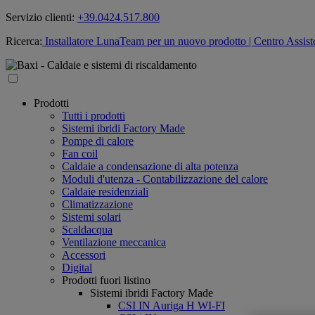
Servizio clienti:
+39.0424.517.800
Ricerca:
Installatore LunaTeam per un nuovo prodotto
| Centro Assist
Prodotti
Tutti i prodotti
Sistemi ibridi Factory Made
Pompe di calore
Fan coil
Caldaie a condensazione di alta potenza
Moduli d'utenza - Contabilizzazione del calore
Caldaie residenziali
Climatizzazione
Sistemi solari
Scaldacqua
Ventilazione meccanica
Accessori
Digital
Prodotti fuori listino
Sistemi ibridi Factory Made
CSI IN Auriga H WI-FI