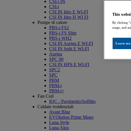
CSI-i IN
CSI-i
CSI IN Idro E WI-FI
This websi
CSI IN Idro H WI FI
Pompe di calore
By clicking “
PBS-i FS2
usage, and ass
PBS-i FS Slim
PBS-i WH2
CSI IN Auriga E WI-FI
Learn mo
CSI IN Split E WI-FI
Auriga
SPC 90
CSI IN HPS E WI-FI
SPC2
SPC
PBM
PBM-i
PBM-i+
Fan Coil
IQC - Pavimento/Soffitto
Caldaie residenziali
Avant Blue
EVOlution Prime Mago
Luna Style
Luna Alux