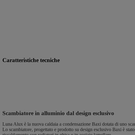
Caratteristiche tecniche
Scambiatore in alluminio dal design esclusivo
Luna Alux è la nuova caldaia a condensazione Baxi dotata di uno scambi
Lo scambiatore, progettato e prodotto su design esclusivo Baxi è stato 
riscaldamento con radiatori in ghisa o in acciaio lamellare.