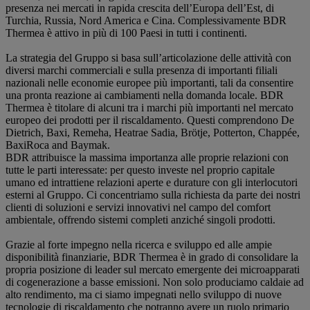
presenza nei mercati in rapida crescita dell’Europa dell’Est, di
Turchia, Russia, Nord America e Cina. Complessivamente BDR
Thermea è attivo in più di 100 Paesi in tutti i continenti.
La strategia del Gruppo si basa sull’articolazione delle attività con
diversi marchi commerciali e sulla presenza di importanti filiali
nazionali nelle economie europee più importanti, tali da consentire
una pronta reazione ai cambiamenti nella domanda locale. BDR
Thermea è titolare di alcuni tra i marchi più importanti nel mercato
europeo dei prodotti per il riscaldamento. Questi comprendono De
Dietrich, Baxi, Remeha, Heatrae Sadia, Brötje, Potterton, Chappée,
BaxiRoca and Baymak.
BDR attribuisce la massima importanza alle proprie relazioni con
tutte le parti interessate: per questo investe nel proprio capitale
umano ed intrattiene relazioni aperte e durature con gli interlocutori
esterni al Gruppo. Ci concentriamo sulla richiesta da parte dei nostri
clienti di soluzioni e servizi innovativi nel campo del comfort
ambientale, offrendo sistemi completi anziché singoli prodotti.
Grazie al forte impegno nella ricerca e sviluppo ed alle ampie
disponibilità finanziarie, BDR Thermea è in grado di consolidare la
propria posizione di leader sul mercato emergente dei microapparati
di cogenerazione a basse emissioni. Non solo produciamo caldaie ad
alto rendimento, ma ci siamo impegnati nello sviluppo di nuove
tecnologie di riscaldamento che potranno avere un ruolo primario