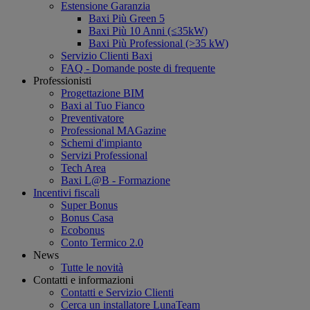
Estensione Garanzia
Baxi Più Green 5
Baxi Più 10 Anni (≤35kW)
Baxi Più Professional (>35 kW)
Servizio Clienti Baxi
FAQ - Domande poste di frequente
Professionisti
Progettazione BIM
Baxi al Tuo Fianco
Preventivatore
Professional MAGazine
Schemi d'impianto
Servizi Professional
Tech Area
Baxi L@B - Formazione
Incentivi fiscali
Super Bonus
Bonus Casa
Ecobonus
Conto Termico 2.0
News
Tutte le novità
Contatti e informazioni
Contatti e Servizio Clienti
Cerca un installatore LunaTeam