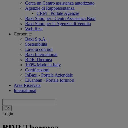
Cerca un Centro assistenza autorizzato
Agenzie di Rappresentanza
CRM - Portale Agenzie
Baxi Shop per i Centri Assistenza Baxi
Baxi Shop per le Agenzie di Vendita
Web Resi
Corporate
Baxi S.p.A.
Sostenibilità
Lavora con noi
Baxi International
BDR Thermea
100% Made in Italy
Certificazioni
InBaxi - Portale Aziendale
EKanban - Portale fornitori
Area Riservata
International
Login
BDR Thermea