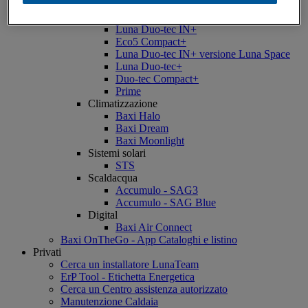
Luna Alux
Luna3+
Luna Duo-tec IN+
Eco5 Compact+
Luna Duo-tec IN+ versione Luna Space
Luna Duo-tec+
Duo-tec Compact+
Prime
Climatizzazione
Baxi Halo
Baxi Dream
Baxi Moonlight
Sistemi solari
STS
Scaldacqua
Accumulo - SAG3
Accumulo - SAG Blue
Digital
Baxi Air Connect
Baxi OnTheGo - App Cataloghi e listino
Privati
Cerca un installatore LunaTeam
ErP Tool - Etichetta Energetica
Cerca un Centro assistenza autorizzato
Manutenzione Caldaia