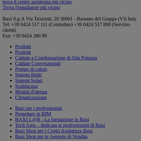
trova il centro assistenza più vicino
Trova l'installatore più vicino
Baxi S.p.A
Via Trozzetti, 20
36061 - Bassano del Grappa (VI)
Italy
Tel: +39 0424 517 111 (Centralino) +39 0424 517 800 (Servizio
clienti)
Fax: +39 0424 380 89
Prodotti
Prodotti
Caldaie a Condensazione di Alta Potenza
Caldaie Convenzionali
Pompe di calore
Sistemi Ibridi
Sistemi Solari
Scaldacqua
Moduli d'utenza
Climatizzazione
Baxi per i professionisti
Progettare in BIM
BAXI L@B - La formazione in Baxi
Tech Area – dedicata ai professionisti di Baxi
Baxi Shop per i Centri Assistenza Baxi
Baxi Shop per le Agenzie di Vendita