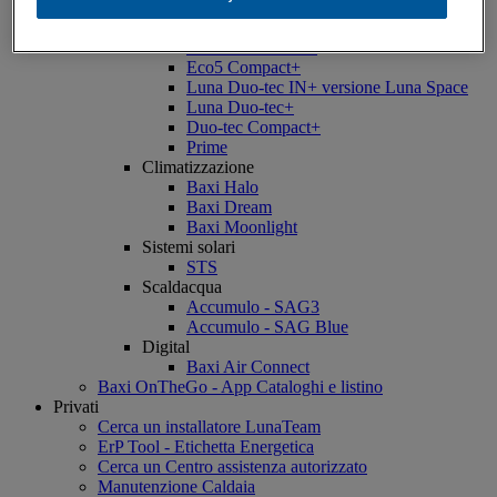
Luna Alux
Luna3+
Luna Duo-tec IN+
Eco5 Compact+
Luna Duo-tec IN+ versione Luna Space
Luna Duo-tec+
Duo-tec Compact+
Prime
Climatizzazione
Baxi Halo
Baxi Dream
Baxi Moonlight
Sistemi solari
STS
Scaldacqua
Accumulo - SAG3
Accumulo - SAG Blue
Digital
Baxi Air Connect
Baxi OnTheGo - App Cataloghi e listino
Privati
Cerca un installatore LunaTeam
ErP Tool - Etichetta Energetica
Cerca un Centro assistenza autorizzato
Manutenzione Caldaia