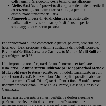
collegamenti. Si riducono così i tempi di installazione.
Alette
: Baxi Astra è provvisto di doppia serie di alette verticali
ed orizzontali, con alette a forma di foglia per una
distribuzione uniforme dell’aria.
Manopole invece di viti di chiusura
: al posto delle
tradizionali viti, vi sono manopole di chiusura per lo
smontaggio del carter in plastica.
Per applicazioni di tipo commerciale (uffici, palestre, sale riunioni,
hotel ecc), Baxi propone la gamma costituita da modelli Console,
Pavimento/Soffitto, Cassetta e Canalizzato
Mono
e
Multi Split
con
gas refrigerante R32.
Una importante novità riguarda le unità interne: per facilitare le
installazioni,
le unità interne utilizzate per le applicazioni Mono e
Multi Split sono le stesse
(eccetto per i modelli Canalizzato in cui i
codici sono diversi). Nelle versioni
Multi Split
è possibile abbinare
all’unità esterna (Dual, Trial, Quadri e Penta) fino a 5 unità interne,
liberamente selezionabili tra le unità a Parete, Cassetta, Console e
Canalizzato.
La gamma rappresenta la sintesi perfetta tra design elegante e
performance elevate (in riscaldamento, raffrescamento e
deumidificazione).La bassa rumorosità delle unità interne ed esterne,