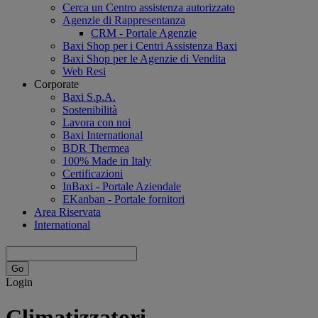
Cerca un Centro assistenza autorizzato
Agenzie di Rappresentanza
CRM - Portale Agenzie
Baxi Shop per i Centri Assistenza Baxi
Baxi Shop per le Agenzie di Vendita
Web Resi
Corporate
Baxi S.p.A.
Sostenibilità
Lavora con noi
Baxi International
BDR Thermea
100% Made in Italy
Certificazioni
InBaxi - Portale Aziendale
EKanban - Portale fornitori
Area Riservata
International
Login
Climatizzatori