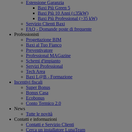
Estensione Garanzia
Baxi Più Green 5
Baxi Più 10 Anni (≤35kW)
Baxi Più Professional (>35 kW)
Servizio Clienti Baxi
FAQ - Domande poste di frequente
Professionisti
Progettazione BIM
Baxi al Tuo Fianco
Preventivatore
Professional MAGazine
Schemi d'impianto
Servizi Professional
Tech Area
Baxi L@B - Formazione
Incentivi fiscali
Super Bonus
Bonus Casa
Ecobonus
Conto Termico 2.0
News
Tutte le novità
Contatti e informazioni
Contatti e Servizio Clienti
Cerca un installatore LunaTeam