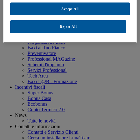
Estensione Garanzia
Baxi Più Green 5
Accept All
Baxi Più 10 Anni (≤35kW)
Baxi Più Professional (>35 kW)
Servizio Clienti Baxi
Reject All
FAQ - Domande poste di frequente
Professionisti
Progettazione BIM
Baxi al Tuo Fianco
Preventivatore
Professional MAGazine
Schemi d'impianto
Servizi Professional
Tech Area
Baxi L@B - Formazione
Incentivi fiscali
Super Bonus
Bonus Casa
Ecobonus
Conto Termico 2.0
News
Tutte le novità
Contatti e informazioni
Contatti e Servizio Clienti
Cerca un installatore LunaTeam