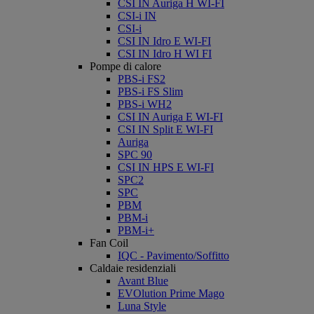
CSI IN Auriga H WI-FI
CSI-i IN
CSI-i
CSI IN Idro E WI-FI
CSI IN Idro H WI FI
Pompe di calore
PBS-i FS2
PBS-i FS Slim
PBS-i WH2
CSI IN Auriga E WI-FI
CSI IN Split E WI-FI
Auriga
SPC 90
CSI IN HPS E WI-FI
SPC2
SPC
PBM
PBM-i
PBM-i+
Fan Coil
IQC - Pavimento/Soffitto
Caldaie residenziali
Avant Blue
EVOlution Prime Mago
Luna Style