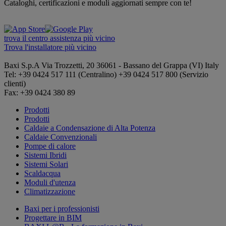
Cataloghi, certificazioni e moduli aggiornati sempre con te!
trova il centro assistenza più vicino
Trova l'installatore più vicino
Baxi S.p.A
Via Trozzetti, 20
36061 - Bassano del Grappa (VI)
Italy
Tel: +39 0424 517 111 (Centralino) +39 0424 517 800 (Servizio
clienti)
Fax: +39 0424 380 89
Prodotti
Prodotti
Caldaie a Condensazione di Alta Potenza
Caldaie Convenzionali
Pompe di calore
Sistemi Ibridi
Sistemi Solari
Scaldacqua
Moduli d'utenza
Climatizzazione
Baxi per i professionisti
Progettare in BIM