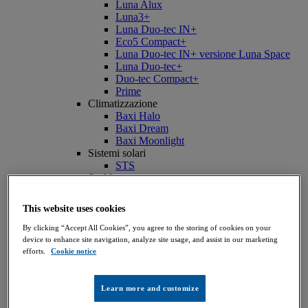
Luna Alux
Luna3+
Luna Duo-tec IN+
Eco5 Compact+
Luna Duo-tec IN+ versione Luna Space
Luna Duo-tec+
Duo-tec Compact+
Prime
Climatizzazione
Baxi Halo
Baxi Dream
Baxi Moonlight
Sistemi solari
STS
Scaldacqua
Accumulo - SAG3
Accumulo - SAG Blue
This website uses cookies
Digital
Baxi Air Connect
By clicking “Accept All Cookies”, you agree to the storing of cookies on your
Baxi OnTheGo - App Cataloghi e listino
device to enhance site navigation, analyze site usage, and assist in our marketing
Privati
efforts.
Cookie notice
Cerca un installatore LunaTeam
ErP Tool - Etichetta Energetica
Cerca un Centro assistenza autorizzato
Learn more and customize
Manutenzione Caldaia