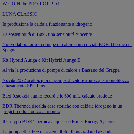
We JOIN the PROJECT Baxi
LUNA CLASSIC
In produzione la caldaia funzionante a idrogeno
La sostenibilità di Baxi, una sensibilità vincente
Nuovo laboratorio di pompe di calore commerciali BDR Thermea in
Spagna
Kit Hybrid Auriga e Kit Hybrid Auriga E
Al via la produzione di pompe di calore a Bassano del Grappa
Novità 2022 scaldacqua in pompa di calore aria-acqua monoblocco
a basamento SPC Plus
Baxi festeggia l anno record e le 600 mila caldaie prodotte
BDR Thermea riscalda case storiche con caldaie idrogeno in un
progetto pilota unico al mondo
Il Gruppo BDR Thermea acquisisce Fortes Energy Systems
Le pompe di calore e i sistemi ibridi fanno volare l azienda