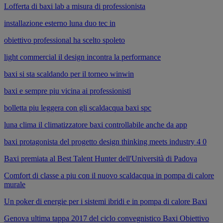
Lofferta di baxi lab a misura di professionista
installazione esterno luna duo tec in
obiettivo professional ha scelto spoleto
light commercial il design incontra la performance
baxi si sta scaldando per il torneo winwin
baxi e sempre piu vicina ai professionisti
bolletta piu leggera con gli scaldacqua baxi spc
luna clima il climatizzatore baxi controllabile anche da app
baxi protagonista del progetto design thinking meets industry 4 0
Baxi premiata al Best Talent Hunter dell'Università di Padova
Comfort di classe a piu con il nuovo scaldacqua in pompa di calore
murale
Un poker di energie per i sistemi ibridi e in pompa di calore Baxi
Genova ultima tappa 2017 del ciclo convegnistico Baxi Obiettivo