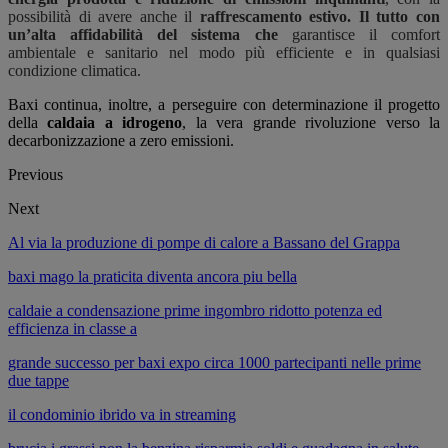
possibilità di avere anche il
raffrescamento estivo. Il tutto con
un’alta affidabilità del sistema che
garantisce il comfort
ambientale e sanitario nel modo più efficiente e in qualsiasi
condizione climatica.
Baxi continua, inoltre, a perseguire con determinazione il progetto
della
caldaia a idrogeno
, la vera grande rivoluzione verso la
decarbonizzazione a zero emissioni.
Previous
Next
Al via la produzione di pompe di calore a Bassano del Grappa
baxi mago la praticita diventa ancora piu bella
caldaie a condensazione prime ingombro ridotto potenza ed
efficienza in classe a
grande successo per baxi expo circa 1000 partecipanti nelle prime
due tappe
il condominio ibrido va in streaming