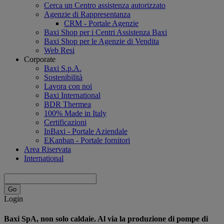
Cerca un Centro assistenza autorizzato
Agenzie di Rappresentanza
CRM - Portale Agenzie
Baxi Shop per i Centri Assistenza Baxi
Baxi Shop per le Agenzie di Vendita
Web Resi
Corporate
Baxi S.p.A.
Sostenibilità
Lavora con noi
Baxi International
BDR Thermea
100% Made in Italy
Certificazioni
InBaxi - Portale Aziendale
EKanban - Portale fornitori
Area Riservata
International
Login
Baxi SpA, non solo caldaie. Al via la produzione di pompe di