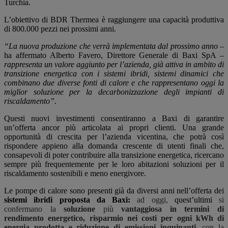
Turchia.
L’obiettivo di BDR Thermea è raggiungere una
capacità produttiva
di 800.000 pezzi nei
prossimi anni.
“La nuova produzione che verrà implementata dal prossimo anno
–
ha affermato Alberto Favero, Direttore Generale di Baxi SpA –
rappresenta un valore aggiunto per l’azienda, già attiva in ambito di
transizione energetica con i sistemi ibridi, sistemi dinamici che
combinano due diverse fonti di calore e che rappresentano oggi la
miglior soluzione per la decarbonizzazione degli impianti di
riscaldamento”.
Questi nuovi investimenti consentiranno a Baxi di garantire
un’offerta ancor più articolata ai propri clienti. Una grande
opportunità di crescita per l’azienda vicentina, che potrà così
rispondere appieno alla domanda crescente di utenti finali che,
consapevoli di poter contribuire alla transizione energetica, ricercano
sempre più frequentemente per le loro abitazioni soluzioni per il
riscaldamento sostenibili e meno energivore.
Le pompe di calore sono presenti già da diversi anni nell’offerta dei
sistemi ibridi proposta da Baxi:
ad oggi,
quest’ultimi
si
confermano la
soluzione
più
vantaggiosa in termini di
rendimento energetico, risparmio nei costi per ogni kWh di
energia prodotta e riduzione di emissioni inquinanti
, con la