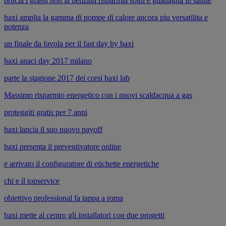
brucia i grassi non la benzina risparmia soldi e guadagna in salute
baxi amplia la gamma di pompe di calore ancora piu versatilita e
potenza
un finale da favola per il fast day by baxi
baxi anaci day 2017 milano
parte la stagione 2017 dei corsi baxi lab
Massimo risparmio energetico con i nuovi scaldacqua a gas
proteggiti gratis per 7 anni
baxi lancia il suo nuovo payoff
baxi presenta il preventivatore online
e arrivato il configuratore di etichette energetiche
chi e il topservice
obiettivo professional fa tappa a roma
baxi mette al centro gli installatori con due progetti