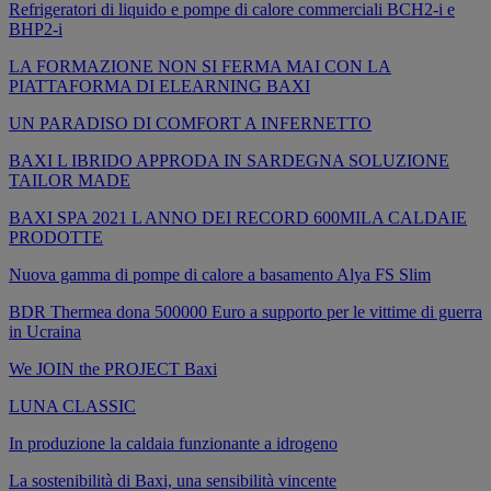
Refrigeratori di liquido e pompe di calore commerciali BCH2-i e
BHP2-i
LA FORMAZIONE NON SI FERMA MAI CON LA
PIATTAFORMA DI ELEARNING BAXI
UN PARADISO DI COMFORT A INFERNETTO
BAXI L IBRIDO APPRODA IN SARDEGNA SOLUZIONE
TAILOR MADE
BAXI SPA 2021 L ANNO DEI RECORD 600MILA CALDAIE
PRODOTTE
Nuova gamma di pompe di calore a basamento Alya FS Slim
BDR Thermea dona 500000 Euro a supporto per le vittime di guerra
in Ucraina
We JOIN the PROJECT Baxi
LUNA CLASSIC
In produzione la caldaia funzionante a idrogeno
La sostenibilità di Baxi, una sensibilità vincente