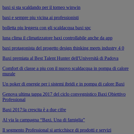
baxi si sta scaldando per il torneo winwin
baxi e sempre piu vicina ai professionisti
bolletta piu leggera con gli scaldacqua baxi spc
luna clima il climatizzatore baxi controllabile anche da app
baxi protagonista del progetto design thinking meets industry 4 0
Baxi premiata al Best Talent Hunter dell'Università di Padova
Comfort di classe a piu con il nuovo scaldacqua in pompa di calore
murale
Un poker di energie per i sistemi ibridi e in pompa di calore Baxi
Genova ultima tappa 2017 del ciclo convegnistico Baxi Obiettivo
Professional
Baxi 2017:la crescita è a due cifre
Al via la campagna “Baxi. Una di famiglia”
Il segmento Professional si arricchisce di prodotti e servizi