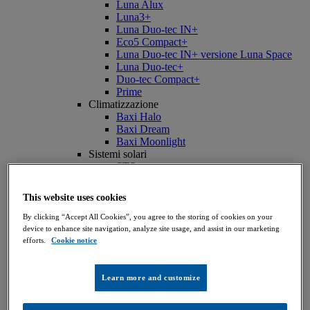
Luna Alux
Luna3+
Luna Duo-tec IN+
Eco5 Compact+
Luna Duo-tec IN+ versione Luna Space
Luna Duo-tec+
Duo-tec Compact+
Prime
Climatizzazione
Baxi Halo
Baxi Dream
Baxi Moonlight
Sistemi solari
STS
Scaldacqua
Accumulo - SAG3
This website uses cookies
Accumulo - SAG Blue
Digital
By clicking “Accept All Cookies”, you agree to the storing of cookies on your
Baxi Air Connect
device to enhance site navigation, analyze site usage, and assist in our marketing
Baxi OnTheGo - App Cataloghi e listino
efforts.
Cookie notice
Privati
Cerca un installatore LunaTeam
ErP Tool - Etichetta Energetica
Learn more and customize
Cerca un Centro assistenza autorizzato
Manutenzione Caldaia