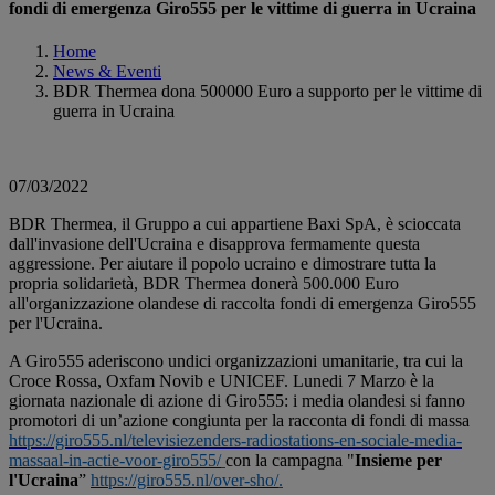
fondi di emergenza Giro555 per le vittime di guerra in Ucraina
Home
News & Eventi
BDR Thermea dona 500000 Euro a supporto per le vittime di
guerra in Ucraina
07/03/2022
BDR Thermea, il Gruppo a cui appartiene Baxi SpA, è scioccata
dall'invasione dell'Ucraina e disapprova fermamente questa
aggressione. Per aiutare il popolo ucraino e dimostrare tutta la
propria solidarietà, BDR Thermea donerà 500.000 Euro
all'organizzazione olandese di raccolta fondi di emergenza Giro555
per l'Ucraina.
A Giro555 aderiscono undici organizzazioni umanitarie, tra cui la
Croce Rossa, Oxfam Novib e UNICEF. Lunedi 7 Marzo è la
giornata nazionale di azione di Giro555: i media olandesi si fanno
promotori di un’azione congiunta per la racconta di fondi di massa
https://giro555.nl/televisiezenders-radiostations-en-sociale-media-
massaal-in-actie-voor-giro555/
con la
campagna "
Insieme per
l'Ucraina
”
https://giro555.nl/over-sho/
.