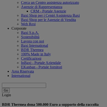
Cerca un Centro assistenza autorizzato
Agenzie di Rappresentanza
CRM - Portale Agenzie
Baxi Shop per i Centri Assistenza Baxi
Baxi Shop per le Agenzie di Vendita
Web Resi
Corporate
Baxi S.p.A.
Sostenibilità
Lavora con noi
Baxi International
BDR Thermea
100% Made in Italy
Certificazioni
InBaxi - Portale Aziendale
EKanban - Portale fornitori
Area Riservata
International
Login
BDR Thermea dona 500.000 Euro a supporto della raccolta