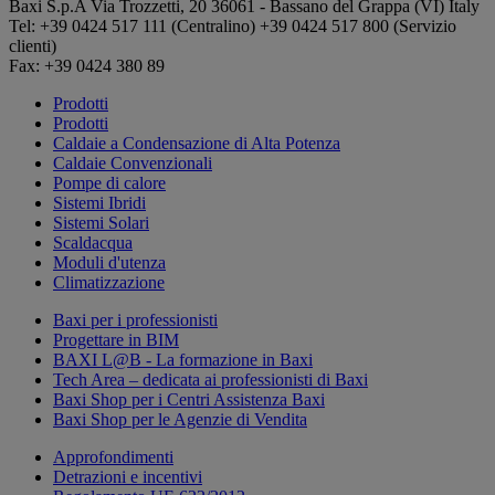
Baxi S.p.A
Via Trozzetti, 20
36061 - Bassano del Grappa (VI)
Italy
Tel: +39 0424 517 111 (Centralino) +39 0424 517 800 (Servizio
clienti)
Fax: +39 0424 380 89
Prodotti
Prodotti
Caldaie a Condensazione di Alta Potenza
Caldaie Convenzionali
Pompe di calore
Sistemi Ibridi
Sistemi Solari
Scaldacqua
Moduli d'utenza
Climatizzazione
Baxi per i professionisti
Progettare in BIM
BAXI L@B - La formazione in Baxi
Tech Area – dedicata ai professionisti di Baxi
Baxi Shop per i Centri Assistenza Baxi
Baxi Shop per le Agenzie di Vendita
Approfondimenti
Detrazioni e incentivi