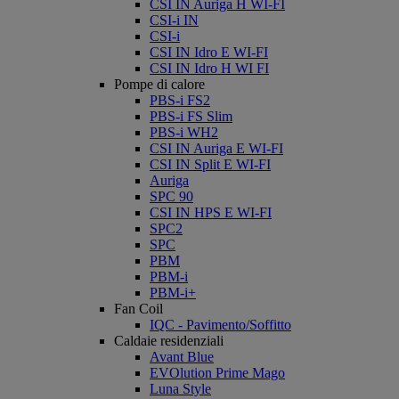
CSI IN Auriga H WI-FI
CSI-i IN
CSI-i
CSI IN Idro E WI-FI
CSI IN Idro H WI FI
Pompe di calore
PBS-i FS2
PBS-i FS Slim
PBS-i WH2
CSI IN Auriga E WI-FI
CSI IN Split E WI-FI
Auriga
SPC 90
CSI IN HPS E WI-FI
SPC2
SPC
PBM
PBM-i
PBM-i+
Fan Coil
IQC - Pavimento/Soffitto
Caldaie residenziali
Avant Blue
EVOlution Prime Mago
Luna Style