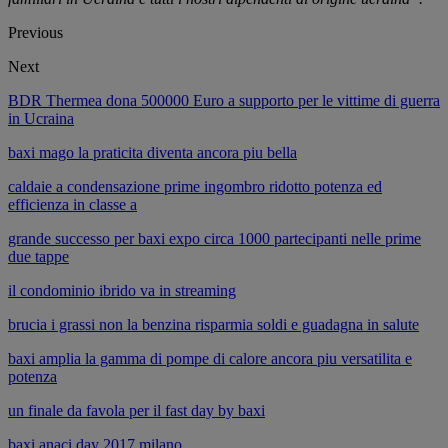
Previous
Next
BDR Thermea dona 500000 Euro a supporto per le vittime di guerra
in Ucraina
baxi mago la praticita diventa ancora piu bella
caldaie a condensazione prime ingombro ridotto potenza ed
efficienza in classe a
grande successo per baxi expo circa 1000 partecipanti nelle prime
due tappe
il condominio ibrido va in streaming
brucia i grassi non la benzina risparmia soldi e guadagna in salute
baxi amplia la gamma di pompe di calore ancora piu versatilita e
potenza
un finale da favola per il fast day by baxi
baxi anaci day 2017 milano