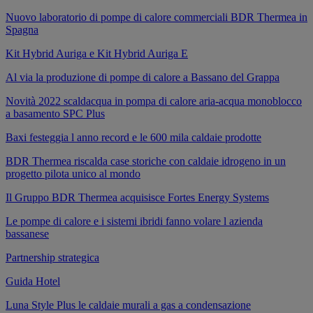
Nuovo laboratorio di pompe di calore commerciali BDR Thermea in
Spagna
Kit Hybrid Auriga e Kit Hybrid Auriga E
Al via la produzione di pompe di calore a Bassano del Grappa
Novità 2022 scaldacqua in pompa di calore aria-acqua monoblocco
a basamento SPC Plus
Baxi festeggia l anno record e le 600 mila caldaie prodotte
BDR Thermea riscalda case storiche con caldaie idrogeno in un
progetto pilota unico al mondo
Il Gruppo BDR Thermea acquisisce Fortes Energy Systems
Le pompe di calore e i sistemi ibridi fanno volare l azienda
bassanese
Partnership strategica
Guida Hotel
Luna Style Plus le caldaie murali a gas a condensazione