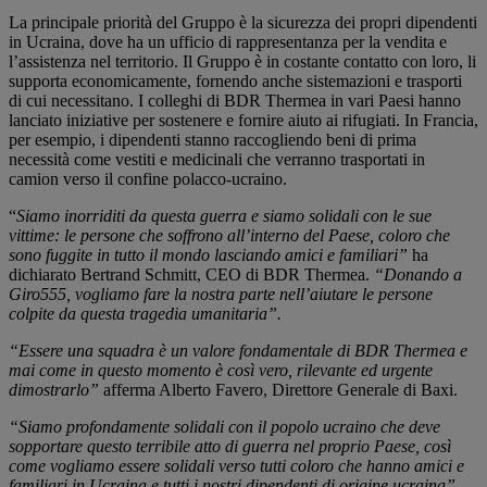
La principale priorità del Gruppo è la sicurezza dei propri dipendenti
in Ucraina, dove ha un ufficio di rappresentanza per la vendita e
l’assistenza nel territorio. Il Gruppo è in costante contatto con loro, li
supporta economicamente, fornendo anche sistemazioni e trasporti
di cui necessitano. I colleghi di BDR Thermea in vari Paesi hanno
lanciato iniziative per sostenere e fornire aiuto ai rifugiati. In Francia,
per esempio, i dipendenti stanno raccogliendo beni di prima
necessità come vestiti e medicinali che verranno trasportati in
camion verso il confine polacco-ucraino.
“
Siamo inorriditi da questa guerra e siamo solidali con le sue
vittime: le persone che soffrono all’interno del Paese, coloro che
sono fuggite in tutto il mondo lasciando amici e familiari”
ha
dichiarato Bertrand Schmitt, CEO di BDR Thermea.
“Donando a
Giro555, vogliamo fare la nostra parte nell’aiutare le persone
colpite da questa tragedia umanitaria”.
“Essere una squadra è un valore fondamentale di BDR Thermea e
mai come in questo momento è così vero, rilevante ed urgente
dimostrarlo”
afferma Alberto Favero, Direttore Generale di Baxi.
“Siamo profondamente solidali con il popolo ucraino che deve
sopportare questo terribile atto di guerra nel proprio Paese, così
come vogliamo essere solidali verso tutti coloro che hanno amici e
familiari in Ucraina e tutti i nostri dipendenti di origine ucraina”.