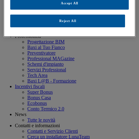
Estensione Garanzia
Accept All
Baxi Più Green 5
Baxi Più 10 Anni (≤35kW)
Baxi Più Professional (>35 kW)
Reject All
Servizio Clienti Baxi
FAQ - Domande poste di frequente
Professionisti
Progettazione BIM
Baxi al Tuo Fianco
Preventivatore
Professional MAGazine
Schemi d'impianto
Servizi Professional
Tech Area
Baxi L@B - Formazione
Incentivi fiscali
Super Bonus
Bonus Casa
Ecobonus
Conto Termico 2.0
News
Tutte le novità
Contatti e informazioni
Contatti e Servizio Clienti
Cerca un installatore LunaTeam