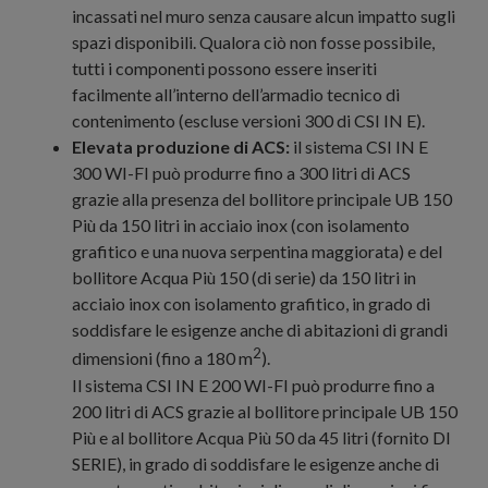
incassati nel muro senza causare alcun impatto sugli
spazi disponibili. Qualora ciò non fosse possibile,
tutti i componenti possono essere inseriti
facilmente all’interno dell’armadio tecnico di
contenimento (escluse versioni 300 di CSI IN E).
Elevata produzione di ACS:
il sistema CSI IN E
300 WI-FI può produrre fino a 300 litri di ACS
grazie alla presenza del bollitore principale UB 150
Più da 150 litri in acciaio inox (con isolamento
grafitico e una nuova serpentina maggiorata) e del
bollitore Acqua Più 150 (di serie) da 150 litri in
acciaio inox con isolamento grafitico, in grado di
soddisfare le esigenze anche di abitazioni di grandi
2
dimensioni (fino a 180 m
).
Il sistema CSI IN E 200 WI-FI può produrre fino a
200 litri di ACS grazie al bollitore principale UB 150
Più e al bollitore Acqua Più 50 da 45 litri (fornito DI
SERIE), in grado di soddisfare le esigenze anche di