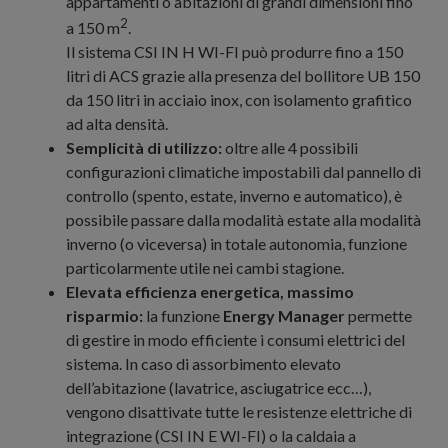
appartamenti o abitazioni di grandi dimensioni fino
2
a 150 m
.
Il sistema CSI IN H WI-FI può produrre fino a 150
litri di ACS grazie alla presenza del bollitore UB 150
da 150 litri in acciaio inox, con isolamento grafitico
ad alta densità.
Semplicità di utilizzo:
oltre alle 4 possibili
configurazioni climatiche impostabili dal pannello di
controllo (spento, estate, inverno e automatico), è
possibile passare dalla modalità estate alla modalità
inverno (o viceversa) in totale autonomia, funzione
particolarmente utile nei cambi stagione.
Elevata efficienza energetica, massimo
risparmio:
la funzione
Energy Manager
permette
di gestire in modo efficiente i consumi elettrici del
sistema. In caso di assorbimento elevato
dell’abitazione (lavatrice, asciugatrice ecc…),
vengono disattivate tutte le resistenze elettriche di
integrazione (CSI IN E WI-FI) o la caldaia a