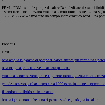
PBM e PBM-i sono le pompe di calore Baxi dedicate ai sistemi ibridi 
sistemi ibridi che utilizzano caldaie a combustibile fossile, biomasse, 
15, 25 e 38 kW – e montano un compressore ermetico scroll, una pompa 
Previous
Next
baxi amplia la gamma di pompe di calore ancora piu versatilita e pote
baxi mago la praticita diventa ancora piu bella
caldaie a condensazione prime ingombro ridotto potenza ed efficienza 
grande successo per baxi expo circa 1000 partecipanti nelle prime due
il condominio ibrido va in streaming
brucia i grassi non la benzina risparmia soldi e guadagna in salute