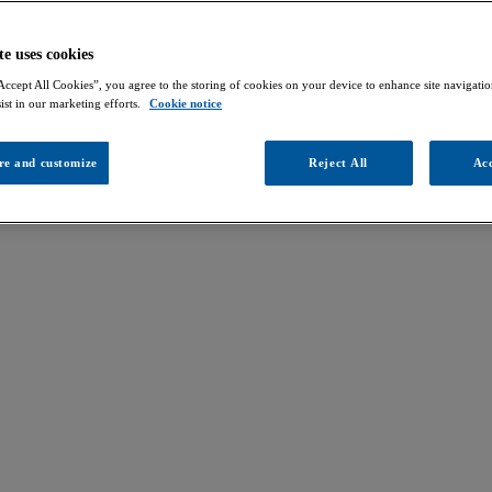
te uses cookies
Accept All Cookies”, you agree to the storing of cookies on your device to enhance site navigation
ist in our marketing efforts.
Cookie notice
re and customize
Reject All
Acc