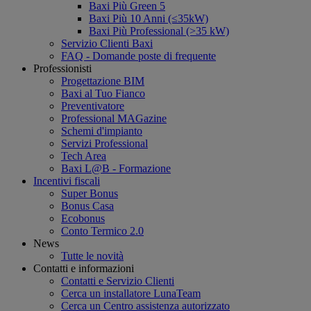
Baxi Più Green 5
Baxi Più 10 Anni (≤35kW)
Baxi Più Professional (>35 kW)
Servizio Clienti Baxi
FAQ - Domande poste di frequente
Professionisti
Progettazione BIM
Baxi al Tuo Fianco
Preventivatore
Professional MAGazine
Schemi d'impianto
Servizi Professional
Tech Area
Baxi L@B - Formazione
Incentivi fiscali
Super Bonus
Bonus Casa
Ecobonus
Conto Termico 2.0
News
Tutte le novità
Contatti e informazioni
Contatti e Servizio Clienti
Cerca un installatore LunaTeam
Cerca un Centro assistenza autorizzato