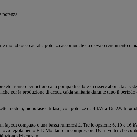
e potenza
er e monoblocco ad alta potenza accomunate da elevato rendimento e ma
 elettronico permettono alla pompa di calore di essere abbinata a sistemi 
nche per la produzione di acqua calda sanitaria durante tutto il periodo
 sette modelli, monofase e trifase, con potenze da 4 kW a 16 kW. In gr
n layout compatto e una bassa rumorosità. Tre le opzioni: 6, 10 e 16 k
l nuovo regolamento ErP. Montano un compressore DC inverter che contrib
riduzione dei consumi.