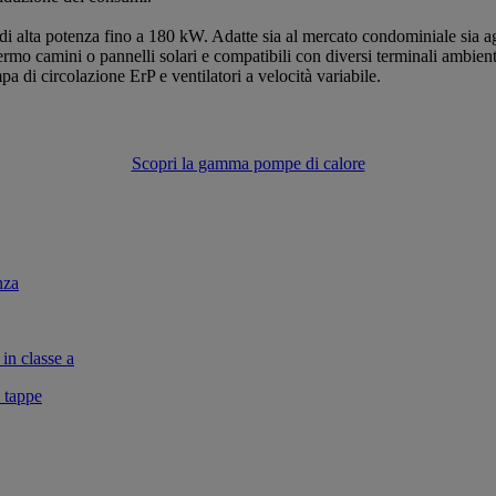
di alta potenza fino a 180 kW. Adatte sia al mercato condominiale sia a
termo camini o pannelli solari e compatibili con diversi terminali ambient
di circolazione ErP e ventilatori a velocità variabile.
Scopri la gamma pompe di calore
nza
in classe a
 tappe