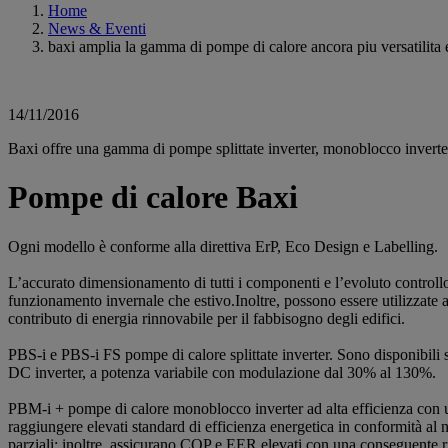
Home
News & Eventi
baxi amplia la gamma di pompe di calore ancora piu versatilita 
14/11/2016
Baxi offre una gamma di pompe splittate inverter, monoblocco invert
Pompe di calore Baxi
Ogni modello è conforme alla direttiva ErP, Eco Design e Labelling.
L’accurato dimensionamento di tutti i componenti e l’evoluto controllore
funzionamento invernale che estivo.Inoltre, possono essere utilizzate a
contributo di energia rinnovabile per il fabbisogno degli edifici.
PBS-i e PBS-i FS pompe di calore splittate inverter. Sono disponibili
DC inverter, a potenza variabile con modulazione dal 30% al 130%.
PBM-i + pompe di calore monoblocco inverter ad alta efficienza con u
raggiungere elevati standard di efficienza energetica in conformità a
parziali; inoltre, assicurano COP e EER elevati con una conseguente 