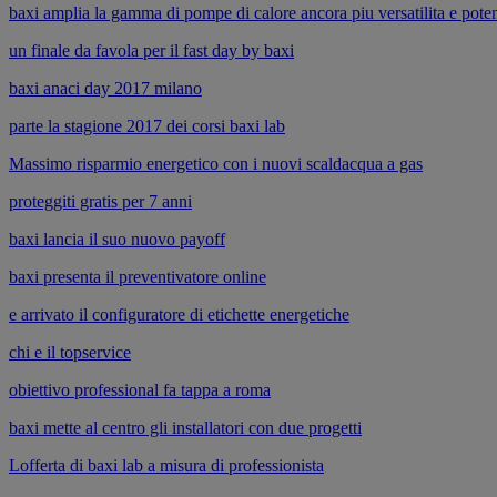
baxi amplia la gamma di pompe di calore ancora piu versatilita e pote
un finale da favola per il fast day by baxi
baxi anaci day 2017 milano
parte la stagione 2017 dei corsi baxi lab
Massimo risparmio energetico con i nuovi scaldacqua a gas
proteggiti gratis per 7 anni
baxi lancia il suo nuovo payoff
baxi presenta il preventivatore online
e arrivato il configuratore di etichette energetiche
chi e il topservice
obiettivo professional fa tappa a roma
baxi mette al centro gli installatori con due progetti
Lofferta di baxi lab a misura di professionista