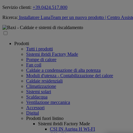
Servizio clienti:
+39.0424.517.800
Ricerca:
Installatore LunaTeam per un nuovo prodotto
| Centro Assist
Prodotti
Tutti i prodotti
Sistemi ibridi Factory Made
Pompe di calore
Fan coil
Caldaie a condensazione di alta potenza
Moduli d'utenza - Contabilizzazione del calore
Caldaie residenziali
Climatizzazione
Sistemi solari
Scaldacqua
Ventilazione meccanica
Accessori
Digital
Prodotti fuori listino
Sistemi ibridi Factory Made
CSI IN Auriga H WI-FI