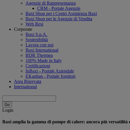
Agenzie di Rappresentanza
CRM - Portale Agenzie
Baxi Shop per i Centri Assistenza Baxi
Baxi Shop per le Agenzie di Vendita
Web Resi
Corporate
Baxi S.p.A.
Sostenibilità
Lavora con noi
Baxi International
BDR Thermea
100% Made in Italy
Certificazioni
InBaxi - Portale Aziendale
EKanban - Portale fornitori
Area Riservata
International
Login
Baxi amplia la gamma di pompe di calore: ancora più versatilità 