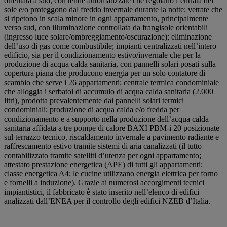
orientata a sud, con tende automatizzate che regolano l’entrata del
sole e/o proteggono dal freddo invernale durante la notte; vetrate che
si ripetono in scala minore in ogni appartamento, principalmente
verso sud, con illuminazione controllata da frangisole orientabili
(ingresso luce solare/ombreggiamento/oscurazione); eliminazione
dell’uso di gas come combustibile; impianti centralizzati nell’intero
edificio, sia per il condizionamento estivo/invernale che per la
produzione di acqua calda sanitaria, con pannelli solari posati sulla
copertura piana che producono energia per un solo contatore di
scambio che serve i 26 appartamenti; centrale termica condominiale
che alloggia i serbatoi di accumulo di acqua calda sanitaria (2.000
litri), prodotta prevalentemente dai pannelli solari termici
condominiali; produzione di acqua calda e/o fredda per
condizionamento e a supporto nella produzione dell’acqua calda
sanitaria affidata a tre pompe di calore BAXI PBM-i 20 posizionate
sul terrazzo tecnico, riscaldamento invernale a pavimento radiante e
raffrescamento estivo tramite sistemi di aria canalizzati (il tutto
contabilizzato tramite satelliti d’utenza per ogni appartamento;
attestato prestazione energetica (APE) di tutti gli appartamenti:
classe energetica A4; le cucine utilizzano energia elettrica per forno
e fornelli a induzione). Grazie ai numerosi accorgimenti tecnici
impiantistici, il fabbricato è stato inserito nell’elenco di edifici
analizzati dall’ENEA per il controllo degli edifici NZEB d’Italia.