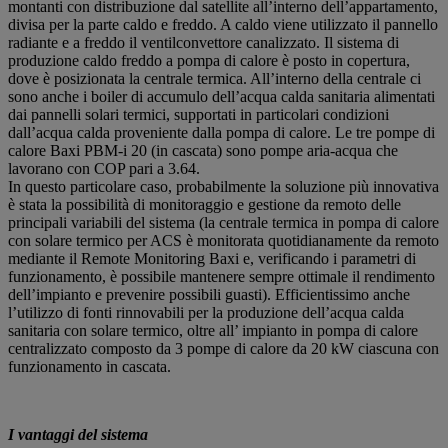
montanti con distribuzione dal satellite all’interno dell’appartamento,
divisa per la parte caldo e freddo. A caldo viene utilizzato il pannello
radiante e a freddo il ventilconvettore canalizzato. Il sistema di
produzione caldo freddo a pompa di calore è posto in copertura,
dove è posizionata la centrale termica. All’interno della centrale ci
sono anche i boiler di accumulo dell’acqua calda sanitaria alimentati
dai pannelli solari termici, supportati in particolari condizioni
dall’acqua calda proveniente dalla pompa di calore. Le tre pompe di
calore Baxi PBM-i 20 (in cascata) sono pompe aria-acqua che
lavorano con COP pari a 3.64.
In questo particolare caso, probabilmente la soluzione più innovativa
è stata la possibilità di monitoraggio e gestione da remoto delle
principali variabili del sistema (la centrale termica in pompa di calore
con solare termico per ACS è monitorata quotidianamente da remoto
mediante il Remote Monitoring Baxi e, verificando i parametri di
funzionamento, è possibile mantenere sempre ottimale il rendimento
dell’impianto e prevenire possibili guasti). Efficientissimo anche
l’utilizzo di fonti rinnovabili per la produzione dell’acqua calda
sanitaria con solare termico, oltre all’ impianto in pompa di calore
centralizzato composto da 3 pompe di calore da 20 kW ciascuna con
funzionamento in cascata.
I vantaggi del sistema