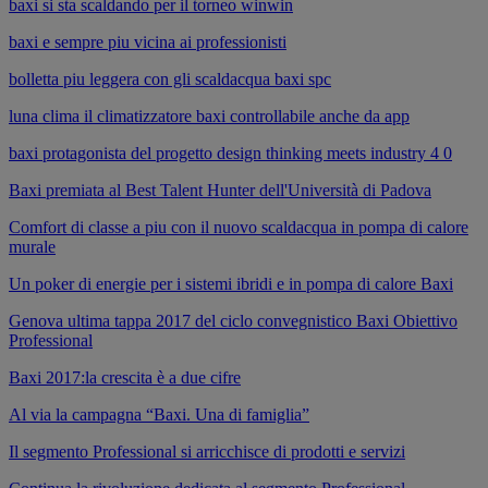
baxi si sta scaldando per il torneo winwin
baxi e sempre piu vicina ai professionisti
bolletta piu leggera con gli scaldacqua baxi spc
luna clima il climatizzatore baxi controllabile anche da app
baxi protagonista del progetto design thinking meets industry 4 0
Baxi premiata al Best Talent Hunter dell'Università di Padova
Comfort di classe a piu con il nuovo scaldacqua in pompa di calore
murale
Un poker di energie per i sistemi ibridi e in pompa di calore Baxi
Genova ultima tappa 2017 del ciclo convegnistico Baxi Obiettivo
Professional
Baxi 2017:la crescita è a due cifre
Al via la campagna “Baxi. Una di famiglia”
Il segmento Professional si arricchisce di prodotti e servizi