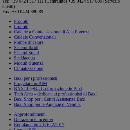
Tel: +39 0424 517 111 (Centralino) +39 0424 517 800 (Servizio
clienti)
Fax: +39 0424 380 89
Prodotti
Prodotti
Caldaie a Condensazione di Alta Potenza
Caldaie Convenzionali
Pompe di calore
Sistemi Ibridi
Sistemi Solari
Scaldacqua
Moduli d'utenza
Climatizzazione
Baxi per i professionisti
Progettare in BIM
BAXI L@B - La formazione in Baxi
Tech Area – dedicata ai professionisti di Baxi
Baxi Shop per i Centri Assistenza Baxi
Baxi Shop per le Agenzie di Vendita
Approfondimenti
Detrazioni e incentivi
Regolamento UE 622/2012
Legge 10/91