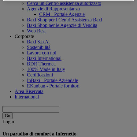
Cerca un Centro assistenza autorizzato
Agenzie di Rappresentanza
CRM - Portale Agenzie
Baxi Shop per i Centri Assistenza Baxi
Baxi Shop per le Agenzie di Vendita
Web Resi
Corporate
Baxi S.p.A.
Sostenibilità
Lavora con noi
Baxi International
BDR Thermea
100% Made in Italy
Certificazioni
InBaxi - Portale Aziendale
EKanban - Portale fornitori
Area Riservata
International
Login
Un paradiso di comfort a Infernetto