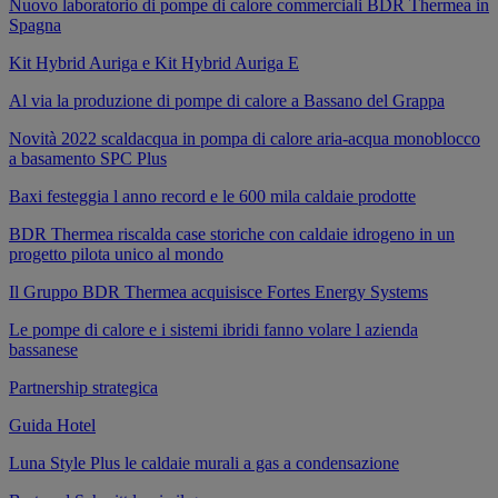
Nuovo laboratorio di pompe di calore commerciali BDR Thermea in
Spagna
Kit Hybrid Auriga e Kit Hybrid Auriga E
Al via la produzione di pompe di calore a Bassano del Grappa
Novità 2022 scaldacqua in pompa di calore aria-acqua monoblocco
a basamento SPC Plus
Baxi festeggia l anno record e le 600 mila caldaie prodotte
BDR Thermea riscalda case storiche con caldaie idrogeno in un
progetto pilota unico al mondo
Il Gruppo BDR Thermea acquisisce Fortes Energy Systems
Le pompe di calore e i sistemi ibridi fanno volare l azienda
bassanese
Partnership strategica
Guida Hotel
Luna Style Plus le caldaie murali a gas a condensazione