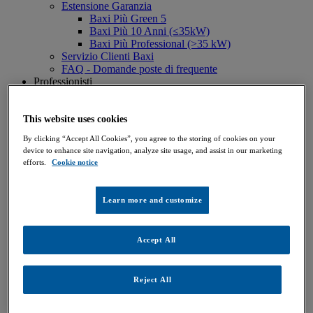
Estensione Garanzia
Baxi Più Green 5
Baxi Più 10 Anni (≤35kW)
Baxi Più Professional (>35 kW)
Servizio Clienti Baxi
FAQ - Domande poste di frequente
Professionisti
Progettazione BIM
Baxi al Tuo Fianco
Preventivatore
This website uses cookies
Professional MAGazine
By clicking “Accept All Cookies”, you agree to the storing of cookies on your
Schemi d'impianto
device to enhance site navigation, analyze site usage, and assist in our marketing
Servizi Professional
efforts.
Cookie notice
Tech Area
Baxi L@B - Formazione
Incentivi fiscali
Learn more and customize
Super Bonus
Bonus Casa
Ecobonus
Accept All
Conto Termico 2.0
News
Tutte le novità
Reject All
Contatti e informazioni
Contatti e Servizio Clienti
Cerca un installatore LunaTeam