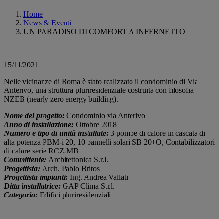
Home
News & Eventi
UN PARADISO DI COMFORT A INFERNETTO
15/11/2021
Nelle vicinanze di Roma è stato realizzato il condominio di Via
Anterivo, una struttura pluriresidenziale costruita con filosofia
NZEB (nearly zero energy building).
Nome del progetto:
Condominio via Anterivo
Anno di installazione:
Ottobre 2018
Numero e tipo di unità installate:
3 pompe di calore in cascata di
alta potenza PBM-i 20, 10 pannelli solari SB 20+O, Contabilizzatori
di calore serie RCZ-MB
Committente:
Architettonica S.r.l.
Progettista:
Arch. Pablo Britos
Progettista impianti:
Ing. Andrea Vallati
Ditta installatrice:
GAP Clima S.r.l.
Categoria:
Edifici pluriresidenziali