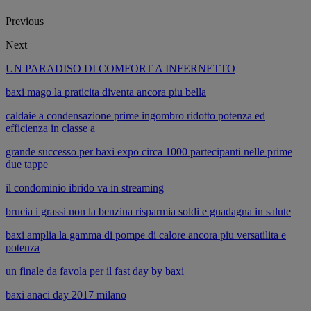
Previous
Next
UN PARADISO DI COMFORT A INFERNETTO
baxi mago la praticita diventa ancora piu bella
caldaie a condensazione prime ingombro ridotto potenza ed
efficienza in classe a
grande successo per baxi expo circa 1000 partecipanti nelle prime
due tappe
il condominio ibrido va in streaming
brucia i grassi non la benzina risparmia soldi e guadagna in salute
baxi amplia la gamma di pompe di calore ancora piu versatilita e
potenza
un finale da favola per il fast day by baxi
baxi anaci day 2017 milano