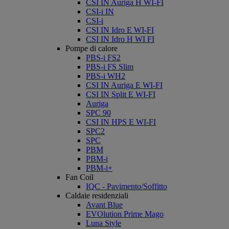
CSI IN Auriga H WI-FI
CSI-i IN
CSI-i
CSI IN Idro E WI-FI
CSI IN Idro H WI FI
Pompe di calore
PBS-i FS2
PBS-i FS Slim
PBS-i WH2
CSI IN Auriga E WI-FI
CSI IN Split E WI-FI
Auriga
SPC 90
CSI IN HPS E WI-FI
SPC2
SPC
PBM
PBM-i
PBM-i+
Fan Coil
IQC - Pavimento/Soffitto
Caldaie residenziali
Avant Blue
EVOlution Prime Mago
Luna Style