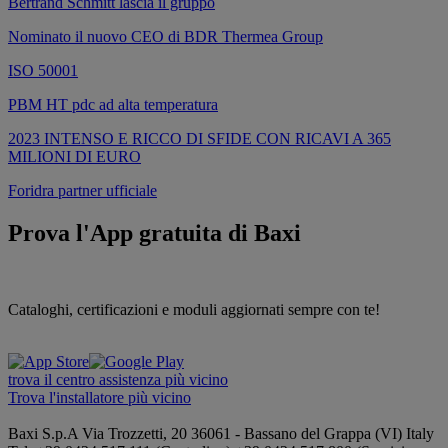
Bertrand Schmitt lascia il gruppo
Nominato il nuovo CEO di BDR Thermea Group
ISO 50001
PBM HT pdc ad alta temperatura
2023 INTENSO E RICCO DI SFIDE CON RICAVI A 365
MILIONI DI EURO
Foridra partner ufficiale
Prova l'App gratuita di Baxi
Cataloghi, certificazioni e moduli aggiornati sempre con te!
trova il centro assistenza più vicino
Trova l'installatore più vicino
Baxi S.p.A
Via Trozzetti, 20
36061 - Bassano del Grappa (VI)
Italy