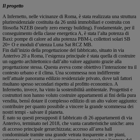
Il progetto
A Infernetto, nelle vicinanze di Roma, è stata realizzata una struttura
pluriresidenziale costituita da 26 unità immobiliari e costruita con
filosofia NZEB (nearly zero energy building). Fondamentale, per il
conseguimento della classe energetica A, è stata l’alta potenza di
Baxi: pompe di calore ad alta potenza PBM-i, collettori solari SB
20+ O e moduli d’utenza Luna Sat RCZ MB.
Fin dall’inizio della progettazione del fabbricato, situato in via
Anterivo 20 a Roma, l’esigenza principale è stata quella di costruire
un oggetto architettonico dall’alto valore aggiunto grazie alla
progettazione stessa. Questa aveva come obiettivo l’interazione tra il
contesto urbano e il clima. Una scommessa non indifferente
nell’attuale panorama edilizio residenziale privato, dove tali fattori
risultano spesso secondari rispetto al profitto economico. A
Infernetto, invece, ha vinto la sostenibilità ambientale. Progettisti e
costruttori non hanno voluto costruire appartamenti ai fini della pura
vendita, bensì dotare il complesso edilizio di un alto valore aggiunto:
contribuire per quanto possibile a vincere la grande scommessa dei
nostri tempi - salvare il pianeta.
È nato su questi presupposti il fabbricato di 26 appartamenti di via
Anterivo, terminato nel 2018, che vanta caratteristiche uniche: area
di accesso principale gerarchizzata; accesso all’area hall
condominiale tramite una grande vetrata trasparente a tre piani,