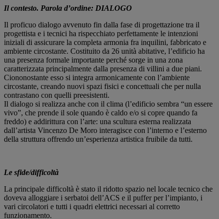
Il contesto. Parola d’ordine: DIALOGO
Il proficuo dialogo avvenuto fin dalla fase di progettazione tra il
progettista e i tecnici ha rispecchiato perfettamente le intenzioni
iniziali di assicurare la completa armonia fra inquilini, fabbricato e
ambiente circostante. Costituito da 26 unità abitative, l’edificio ha
una presenza formale importante perché sorge in una zona
caratterizzata principalmente dalla presenza di villini a due piani.
Ciononostante esso si integra armonicamente con l’ambiente
circostante, creando nuovi spazi fisici e concettuali che per nulla
contrastano con quelli preesistenti.
Il dialogo si realizza anche con il clima (l’edificio sembra “un essere
vivo”, che prende il sole quando è caldo e/o si copre quando fa
freddo) e addirittura con l’arte: una scultura esterna realizzata
dall’artista Vincenzo De Moro interagisce con l’interno e l’esterno
della struttura offrendo un’esperienza artistica fruibile da tutti.
Le sfide/difficoltà
La principale difficoltà è stato il ridotto spazio nel locale tecnico che
doveva alloggiare i serbatoi dell’ACS e il puffer per l’impianto, i
vari circolatori e tutti i quadri elettrici necessari al corretto
funzionamento.