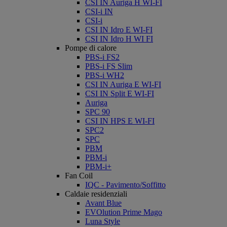
CSI IN Auriga H WI-FI
CSI-i IN
CSI-i
CSI IN Idro E WI-FI
CSI IN Idro H WI FI
Pompe di calore
PBS-i FS2
PBS-i FS Slim
PBS-i WH2
CSI IN Auriga E WI-FI
CSI IN Split E WI-FI
Auriga
SPC 90
CSI IN HPS E WI-FI
SPC2
SPC
PBM
PBM-i
PBM-i+
Fan Coil
IQC - Pavimento/Soffitto
Caldaie residenziali
Avant Blue
EVOlution Prime Mago
Luna Style