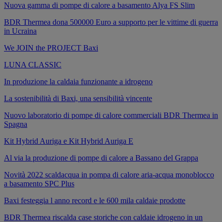
Nuova gamma di pompe di calore a basamento Alya FS Slim
BDR Thermea dona 500000 Euro a supporto per le vittime di guerra
in Ucraina
We JOIN the PROJECT Baxi
LUNA CLASSIC
In produzione la caldaia funzionante a idrogeno
La sostenibilità di Baxi, una sensibilità vincente
Nuovo laboratorio di pompe di calore commerciali BDR Thermea in
Spagna
Kit Hybrid Auriga e Kit Hybrid Auriga E
Al via la produzione di pompe di calore a Bassano del Grappa
Novità 2022 scaldacqua in pompa di calore aria-acqua monoblocco
a basamento SPC Plus
Baxi festeggia l anno record e le 600 mila caldaie prodotte
BDR Thermea riscalda case storiche con caldaie idrogeno in un