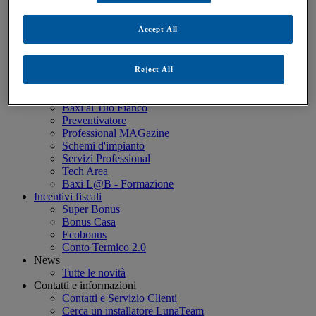
Estensione Garanzia
Baxi Più Green 5
Accept All
Baxi Più 10 Anni (≤35kW)
Baxi Più Professional (>35 kW)
Servizio Clienti Baxi
FAQ - Domande poste di frequente
Reject All
Professionisti
Progettazione BIM
Baxi al Tuo Fianco
Preventivatore
Professional MAGazine
Schemi d'impianto
Servizi Professional
Tech Area
Baxi L@B - Formazione
Incentivi fiscali
Super Bonus
Bonus Casa
Ecobonus
Conto Termico 2.0
News
Tutte le novità
Contatti e informazioni
Contatti e Servizio Clienti
Cerca un installatore LunaTeam