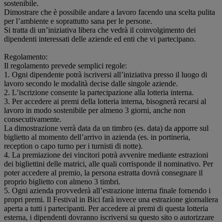
sostenibile.
Dimostrare che è possibile andare a lavoro facendo una scelta pulita
per l’ambiente e soprattutto sana per le persone.
Si tratta di un’iniziativa libera che vedrà il coinvolgimento dei
dipendenti interessati delle aziende ed enti che vi partecipano.
Regolamento:
Il regolamento prevede semplici regole:
1. Ogni dipendente potrà iscriversi all’iniziativa presso il luogo di
lavoro secondo le modalità decise dalle singole aziende.
2. L’iscrizione consente la partecipazione alla lotteria interna.
3. Per accedere ai premi della lotteria interna, bisognerà recarsi al
lavoro in modo sostenibile per almeno 3 giorni, anche non
consecutivamente.
La dimostrazione verrà data da un timbro (es. data) da apporre sul
biglietto al momento dell’arrivo in azienda (es. in portineria,
reception o capo turno per i turnisti di notte).
4. La premiazione dei vincitori potrà avvenire mediante estrazioni
dei bigliettini delle matrici, alle quali corrisponde il nominativo. Per
poter accedere al premio, la persona estratta dovrà consegnare il
proprio biglietto con almeno 3 timbri.
5. Ogni azienda provvederà all’estrazione interna finale fornendo i
propri premi. Il Festival in Bici farà invece una estrazione giornaliera
aperta a tutti i partecipanti. Per accedere ai premi di questa lotteria
esterna, i dipendenti dovranno iscriversi su questo sito o autorizzare