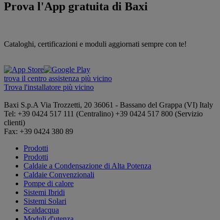
Prova l'App gratuita di Baxi
Cataloghi, certificazioni e moduli aggiornati sempre con te!
trova il centro assistenza più vicino
Trova l'installatore più vicino
Baxi S.p.A
Via Trozzetti, 20
36061 - Bassano del Grappa (VI)
Italy
Tel: +39 0424 517 111 (Centralino) +39 0424 517 800 (Servizio
clienti)
Fax: +39 0424 380 89
Prodotti
Prodotti
Caldaie a Condensazione di Alta Potenza
Caldaie Convenzionali
Pompe di calore
Sistemi Ibridi
Sistemi Solari
Scaldacqua
Moduli d'utenza