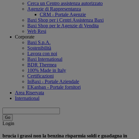
Cerca un Centro assistenza autorizzato
Agenzie di Rappresentanza
CRM - Portale Agenzie
Baxi Shop per i Centri Assistenza Baxi
Baxi Shop per le Agenzie di Vendita
Web Resi
Corporate
Baxi S.p.A.
Sostenibilità
Lavora con noi
Baxi International
BDR Thermea
100% Made in Italy
Certificazioni
InBaxi - Portale Aziendale
EKanban - Portale fornitori
Area Riservata
International
Login
brucia i grassi non la benzina risparmia soldi e guadagna in