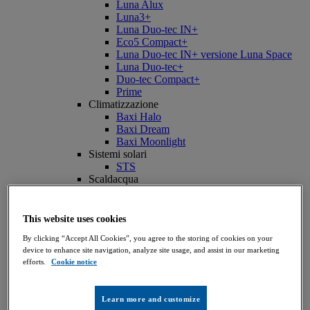
Luna Alux
Luna3+
Luna Duo-tec IN+
Eco5 Compact+
Luna Duo-tec IN+ versione Luna Space
Luna Duo-tec+
Duo-tec Compact+
Prime
Climatizzazione
Baxi Halo
Baxi Dream
Baxi Moonlight
Sistemi solari
STS
Scaldacqua
Accumulo - SAG3
Accumulo - SAG Blue
Digital
This website uses cookies
Baxi Air Connect
By clicking “Accept All Cookies”, you agree to the storing of cookies on your
Baxi OnTheGo - App Cataloghi e listino
device to enhance site navigation, analyze site usage, and assist in our marketing
Privati
efforts.
Cookie notice
Cerca un installatore LunaTeam
ErP Tool - Etichetta Energetica
Cerca un Centro assistenza autorizzato
Learn more and customize
Manutenzione Caldaia