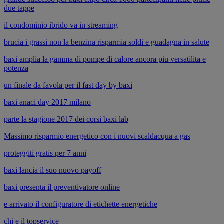
due tappe
il condominio ibrido va in streaming
brucia i grassi non la benzina risparmia soldi e guadagna in salute
baxi amplia la gamma di pompe di calore ancora piu versatilita e
potenza
un finale da favola per il fast day by baxi
baxi anaci day 2017 milano
parte la stagione 2017 dei corsi baxi lab
Massimo risparmio energetico con i nuovi scaldacqua a gas
proteggiti gratis per 7 anni
baxi lancia il suo nuovo payoff
baxi presenta il preventivatore online
e arrivato il configuratore di etichette energetiche
chi e il topservice