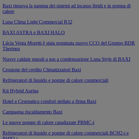
Baxi rinnova la gamma dei sistemi ad incasso ibridi e in pompa di
calore
Luna Clima Light Commercial R32
BAXI ASTRA e BAXI HALO
Lúcia Veiga Moretti è stata nominata nuovo CCO del Gruppo BDR
Thermea
Nuove caldaie murali a gas a condensazione Luna Style di BAXI
Cessione del credito Climatizzatori Baxi
Refrigeratori di liquido e pompe di calore commerciali
Kit Hybrid Auriga
Hotel a Cesenatico comfort stellato a firma Baxi
Campagna riscaldamento Baxi
Le nuove pompe di calore canalizzate PBMC-i
Refrigeratori di liquido e pompe di calore commerciali BCH2-i e
BHP2-i