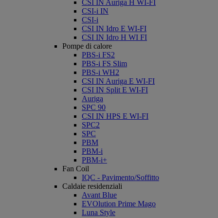
CSI IN Auriga H WI-FI
CSI-i IN
CSI-i
CSI IN Idro E WI-FI
CSI IN Idro H WI FI
Pompe di calore
PBS-i FS2
PBS-i FS Slim
PBS-i WH2
CSI IN Auriga E WI-FI
CSI IN Split E WI-FI
Auriga
SPC 90
CSI IN HPS E WI-FI
SPC2
SPC
PBM
PBM-i
PBM-i+
Fan Coil
IQC - Pavimento/Soffitto
Caldaie residenziali
Avant Blue
EVOlution Prime Mago
Luna Style