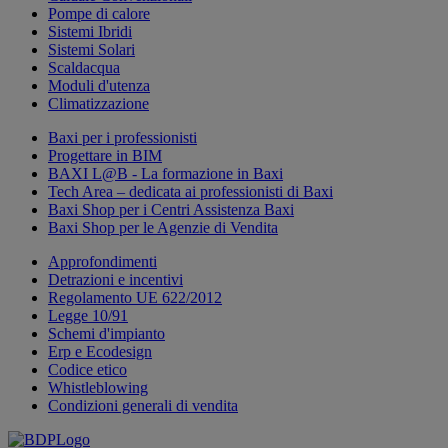
Pompe di calore
Sistemi Ibridi
Sistemi Solari
Scaldacqua
Moduli d'utenza
Climatizzazione
Baxi per i professionisti
Progettare in BIM
BAXI L@B - La formazione in Baxi
Tech Area – dedicata ai professionisti di Baxi
Baxi Shop per i Centri Assistenza Baxi
Baxi Shop per le Agenzie di Vendita
Approfondimenti
Detrazioni e incentivi
Regolamento UE 622/2012
Legge 10/91
Schemi d'impianto
Erp e Ecodesign
Codice etico
Whistleblowing
Condizioni generali di vendita