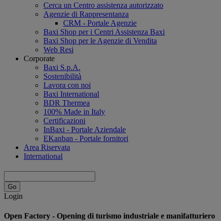
Cerca un Centro assistenza autorizzato
Agenzie di Rappresentanza
CRM - Portale Agenzie
Baxi Shop per i Centri Assistenza Baxi
Baxi Shop per le Agenzie di Vendita
Web Resi
Corporate
Baxi S.p.A.
Sostenibilità
Lavora con noi
Baxi International
BDR Thermea
100% Made in Italy
Certificazioni
InBaxi - Portale Aziendale
EKanban - Portale fornitori
Area Riservata
International
Login
Open Factory - Opening di turismo industriale e manifatturiero