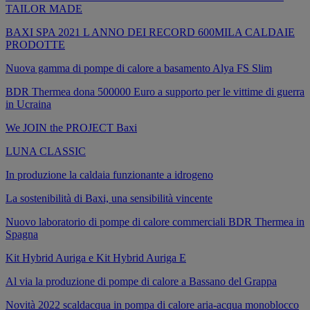
TAILOR MADE
BAXI SPA 2021 L ANNO DEI RECORD 600MILA CALDAIE
PRODOTTE
Nuova gamma di pompe di calore a basamento Alya FS Slim
BDR Thermea dona 500000 Euro a supporto per le vittime di guerra
in Ucraina
We JOIN the PROJECT Baxi
LUNA CLASSIC
In produzione la caldaia funzionante a idrogeno
La sostenibilità di Baxi, una sensibilità vincente
Nuovo laboratorio di pompe di calore commerciali BDR Thermea in
Spagna
Kit Hybrid Auriga e Kit Hybrid Auriga E
Al via la produzione di pompe di calore a Bassano del Grappa
Novità 2022 scaldacqua in pompa di calore aria-acqua monoblocco