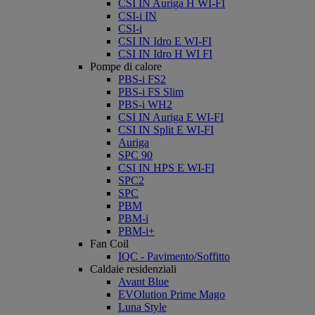
CSI IN Auriga H WI-FI
CSI-i IN
CSI-i
CSI IN Idro E WI-FI
CSI IN Idro H WI FI
Pompe di calore
PBS-i FS2
PBS-i FS Slim
PBS-i WH2
CSI IN Auriga E WI-FI
CSI IN Split E WI-FI
Auriga
SPC 90
CSI IN HPS E WI-FI
SPC2
SPC
PBM
PBM-i
PBM-i+
Fan Coil
IQC - Pavimento/Soffitto
Caldaie residenziali
Avant Blue
EVOlution Prime Mago
Luna Style