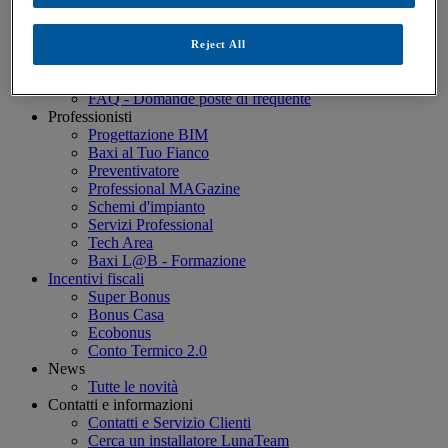
Estensione Garanzia
Baxi Più Green 5
Baxi Più 10 Anni (≤35kW)
Reject All
Baxi Più Professional (>35 kW)
Servizio Clienti Baxi
FAQ - Domande poste di frequente
Professionisti
Progettazione BIM
Baxi al Tuo Fianco
Preventivatore
Professional MAGazine
Schemi d'impianto
Servizi Professional
Tech Area
Baxi L@B - Formazione
Incentivi fiscali
Super Bonus
Bonus Casa
Ecobonus
Conto Termico 2.0
News
Tutte le novità
Contatti e informazioni
Contatti e Servizio Clienti
Cerca un installatore LunaTeam