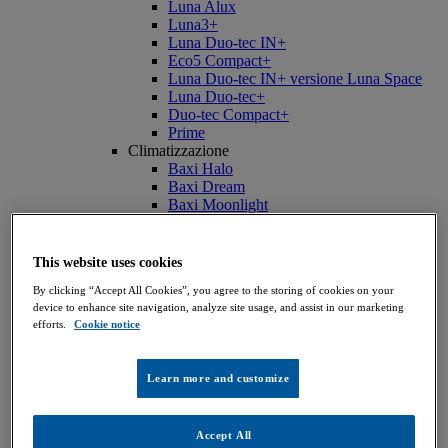
Luna Alux
Luna3+
Luna Duo-tec IN+
Eco5 Compact+
Luna Duo-tec IN+ versione Luna Space
Luna Duo-tec+
Duo-tec Compact+
Prime
Climatizzazione
Baxi Halo
Baxi Dream
Baxi Moonlight
Sistemi solari
STS
Scaldacqua
This website uses cookies
Accumulo - SAG3
By clicking “Accept All Cookies”, you agree to the storing of cookies on your
Accumulo - SAG Blue
device to enhance site navigation, analyze site usage, and assist in our marketing
Digital
efforts.
Cookie notice
Baxi Air Connect
Baxi OnTheGo - App Cataloghi e listino
Privati
Learn more and customize
Cerca un installatore LunaTeam
ErP Tool - Etichetta Energetica
Cerca un Centro assistenza autorizzato
Accept All
Manutenzione Caldaia