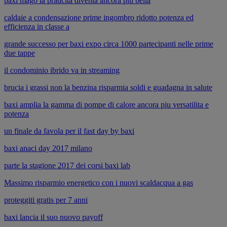
baxi mago la praticita diventa ancora piu bella
caldaie a condensazione prime ingombro ridotto potenza ed
efficienza in classe a
grande successo per baxi expo circa 1000 partecipanti nelle prime
due tappe
il condominio ibrido va in streaming
brucia i grassi non la benzina risparmia soldi e guadagna in salute
baxi amplia la gamma di pompe di calore ancora piu versatilita e
potenza
un finale da favola per il fast day by baxi
baxi anaci day 2017 milano
parte la stagione 2017 dei corsi baxi lab
Massimo risparmio energetico con i nuovi scaldacqua a gas
proteggiti gratis per 7 anni
baxi lancia il suo nuovo payoff