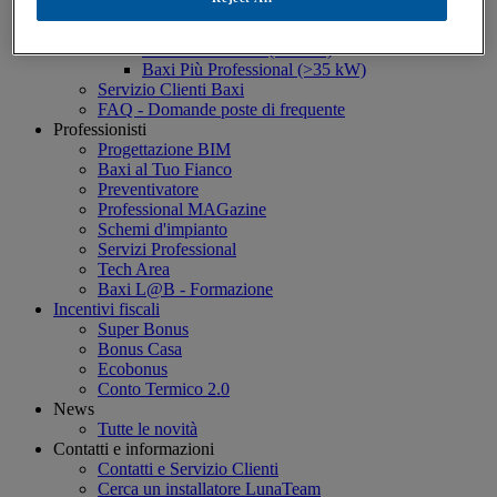
Estensione Garanzia
Baxi Più Green 5
Baxi Più 10 Anni (≤35kW)
Baxi Più Professional (>35 kW)
Servizio Clienti Baxi
FAQ - Domande poste di frequente
Professionisti
Progettazione BIM
Baxi al Tuo Fianco
Preventivatore
Professional MAGazine
Schemi d'impianto
Servizi Professional
Tech Area
Baxi L@B - Formazione
Incentivi fiscali
Super Bonus
Bonus Casa
Ecobonus
Conto Termico 2.0
News
Tutte le novità
Contatti e informazioni
Contatti e Servizio Clienti
Cerca un installatore LunaTeam