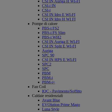
CSI IN Auriga H WI-FI
CSI-i IN
CSI-i
CSI IN Idro E WI-FI
CSI IN Idro H WI FI
Pompe di calore
PBS-i FS2
PBS-i FS Slim
PBS-i WH2
CSI IN Auriga E WI-FI
CSI IN Split E WI-FI
Auriga
SPC 90
CSI IN HPS E WI-FI
SPC2
SPC
PBM
PBM-i
PBM-i+
Fan Coil
IQC - Pavimento/Soffitto
Caldaie residenziali
Avant Blue
EVOlution Prime Mago
Luna Style