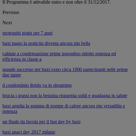
Il Programma è attivabile entro e non oltre il 31/12/2017.
Previous
Next
proteggiti gratis per 7 anni
baxi mago la praticita diventa ancora piu bella
caldaie a condensazione prime ingombro ridotto potenza ed
efficienza in classe a
grande successo per baxi expo circa 1000 partecipanti nelle prime
due tappe
il condominio ibrido va in streaming
brucia i grassi non la benzina risparmia soldi e guadagna in salute
baxi amplia la gamma di pompe di calore ancora piu versatilita e
potenza
un finale da favola per il fast day by baxi
baxi anaci day 2017 milano