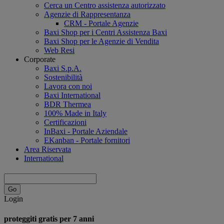
Cerca un Centro assistenza autorizzato
Agenzie di Rappresentanza
CRM - Portale Agenzie
Baxi Shop per i Centri Assistenza Baxi
Baxi Shop per le Agenzie di Vendita
Web Resi
Corporate
Baxi S.p.A.
Sostenibilità
Lavora con noi
Baxi International
BDR Thermea
100% Made in Italy
Certificazioni
InBaxi - Portale Aziendale
EKanban - Portale fornitori
Area Riservata
International
Login
proteggiti gratis per 7 anni