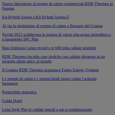
Nuovo laboratorio di pompe di calore commerciali BDR Thermea in
Spagna
Kit Hybrid Auriga e Kit Hybrid Auriga E
Al via la produzione di pompe di calore a Bassano del Grappa
Novità 2022 scaldacqua in pompa di calore aria-acqua monoblocco
a basamento SPC Plus
Baxi festeggia l anno record e le 600 mila caldaie prodotte
BDR Thermea riscalda case storiche con caldaie idrogeno in un
progetto pilota unico al mondo
Il Gruppo BDR Thermea acquisisce Fortes Energy Systems
Le pompe di calore e i sistemi ibridi fanno volare l azienda
bassanese
Partnership strategica
Guida Hotel
Luna Style Plus le caldaie murali a gas a condensazione