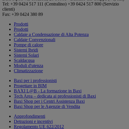
Tel: +39 0424 517 111 (Centralino) +39 0424 517 800 (Servizio
clienti)
Fax: +39 0424 380 89
Prodotti
Prodotti
Caldaie a Condensazione di Alta Potenza
Caldaie Convenzionali
Pompe di calore
Sistemi Ibridi
Sistemi Solari
Scaldacqua
Moduli d'utenza
Climatizzazione
Baxi per i professionisti
Progettare in BIM
BAXI L@B - La formazione in Baxi
Tech Area – dedicata ai professionisti di Baxi
Baxi Shop per i Centri Assistenza Baxi
Baxi Shop per le Agenzie di Vendita
Approfondimenti
Detrazioni e incentivi
Regolamento UE 622/2012