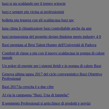
baxi si sta scaldando per il torneo winwin
baxi e sempre piu vicina ai professionisti
bolletta piu leggera con gli scaldacqua baxi spc
luna clima il climatizzatore baxi controllabile anche da app
baxi protagonista del progetto design thinking meets industry 4 0
Baxi premiata al Best Talent Hunter dell'Università di Padova
Comfort di classe a piu con il nuovo scaldacqua in pompa di calore
murale
Un poker di energie per i sistemi ibridi e in pompa di calore Baxi
Genova ultima tappa 2017 del ciclo convegnistico Baxi Obiettivo
Professional
Baxi 2017:la crescita è a due cifre
Al via la campagna “Baxi. Una di famiglia”
Il segmento Professional si arricchisce di prodotti e servizi